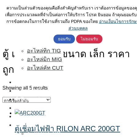
Skip
ค้นหา
ตู้เชื่อมไฟฟ้า
ความเป็นส่วนตัวของคุณคือสิ่งสำคัญสำหรับเรา เราต้องการข้อมูลของค
to
สำหรับ:
เพื่อการประมวลผลที่จำเป็นต่อการให้บริการ โปรด ยินยอม ถ้าคุณยอมรับเ
ตู้เชื่อมอาร์กอน
content
การข้อตกลงในการใช้งานที่รวมถึง PDPA ของไทย
อ่านเงื่อนไขการรักษ
ตู้เชื่อมCo2
ส่วนบุคคล
ตู้ตัดพลาสม่า
ตู้ เชื่อม เหล็ก ขนาด เล็ก ราคา ถูก
ยอมรับ
ไม่ยอมรับ
อะไหล่
อะไหล่ทิก TIG
ตู้ เชื่อม เหล็ก ขนาด เล็ก ราคา
อะไหล่มิก MIG
ถูก
อะไหล่คัท CUT
HOME
Showing all 5 results
ตู้เชื่อมไฟฟ้า
ตู้เชื่อมอาร์กอน
ตู้เชื่อมCo2
ตู้ตัดพลาสม่า
อะไหล่
ตู้เชื่อมไฟฟ้า RILON ARC 200GT
อะไหล่ทิก TIG