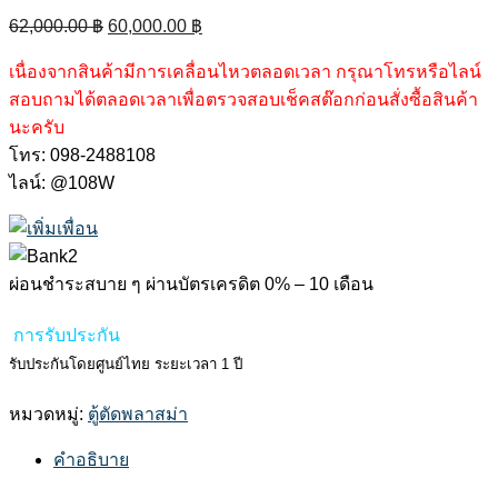
Original
Current
62,000.00
฿
60,000.00
฿
price
price
เนื่องจากสินค้ามีการเคลื่อนไหวตลอดเวลา กรุณาโทรหรือไลน์
was:
is:
สอบถามได้ตลอดเวลาเพื่อตรวจสอบเช็คสต๊อกก่อนสั่งซื้อสินค้า
62,000.00 ฿.
60,000.00 ฿.
นะครับ
โทร: 098-2488108
ไลน์: @108W
ผ่อนชำระสบาย ๆ ผ่านบัตรเครดิต 0% – 10 เดือน
การรับประกัน
รับประกันโดยศูนย์ไทย ระยะเวลา 1 ปี
หมวดหมู่:
ตู้ตัดพลาสม่า
คำอธิบาย