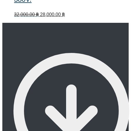
Original
Current
32,000.00
฿
28,000.00
฿
price
price
was:
is:
32,000.00 ฿.
28,000.00 ฿.