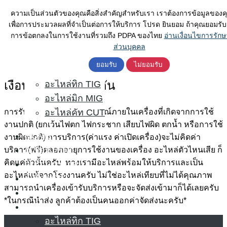
Skip
ค้นหา
ตู้เชื่อมไฟฟ้า
ความเป็นส่วนตัวของคุณคือสิ่งสำคัญสำหรับเรา เราต้องการข้อมูลของค
to
สำหรับ:
เพื่อการประมวลผลที่จำเป็นต่อการให้บริการ โปรด ยินยอม ถ้าคุณยอมรับเ
ตู้เชื่อมอาร์กอน
content
การข้อตกลงในการใช้งานที่รวมถึง PDPA ของไทย
อ่านเงื่อนไขการรักษ
ตู้เชื่อมCo2
ส่วนบุคคล
ตู้ตัดพลาสม่า
เงื่อนไขการรับประกัน
ยอมรับ
ไม่ยอมรับ
อะไหล่
เงื่อนไขการรับประกัน
อะไหล่ทิก TIG
อะไหล่มิก MIG
การรับประกันๆ1ปีครับ อุปกรณ์ภายในเครื่องที่เกิดจากการใช้
อะไหล่คัท CUT
งานปกติ (ยกเว้นไฟตก ไฟกระชาก เสียบไฟผิด ตกน้ำ หรือการใช้
HOME
งานผิดปกติ) การบริการ(ค่าแรง ค่าเปิดเครื่อง)จะไม่คิดค่า
ตู้เชื่อมไฟฟ้า
บริการ(ฟรี)ตลอดอายุการใช้งานของเครื่อง อะไหล่ตัวไหนเสีย ก็
คิดแค่ตัวนั้นครับ ทางเรามีอะไหล่พร้อมให้บริการและเป็น
ตู้เชื่อมอาร์กอน
อะไหล่แท้จากโรงงานครับ ไม่ใช่อะไหล่เทียบที่ไม่ได้คุณภาพ
ตู้เชื่อมCo2
สามารถนำเครื่องเข้ารับบริการหรือจะจัดส่งเข้ามาก็ได้เลยครับ
ตู้ตัดพลาสม่า
*ในกรณีนำส่ง ลูกค้าต้องเป็นคนออกค่าจัดส่งนะครับ*
อะไหล่
อะไหล่ทิก TIG